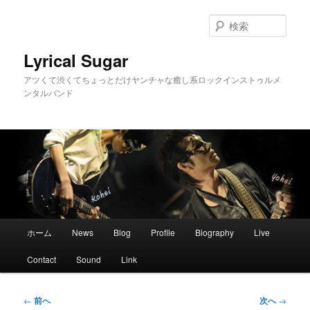
メ
イ
検
ン
索
コ
Lyrical Sugar
ン
アツくて渋くてちょっとだけヤンチャな癒し系ロックインストゥルメ
テ
ンタルバンド
ン
ツ
へ
移
動
メ
ホーム
News
Blog
Profile
Biography
Live
イ
ン
Contact
Sound
Link
メ
ニ
ュ
投
←
前へ
次へ
→