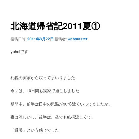
ー
稿
ナ
ビ
ゲ
北海道帰省記2011夏①
ー
シ
投稿日時:
2011年8月22日
投稿者:
webmaster
ョ
ン
yoheiです
札幌の実家から戻ってまいりました
今回は、10日間も実家で過ごしました
期間中、前半は日中の気温が30℃近くいってましたが、
夜は涼しいし、後半は、昼でも結構涼しくて、
「避暑」という感じでした