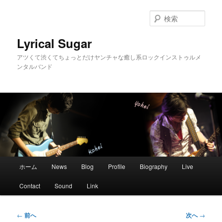
メ
イ
検
ン
索
コ
Lyrical Sugar
ン
アツくて渋くてちょっとだけヤンチャな癒し系ロックインストゥルメ
テ
ンタルバンド
ン
ツ
へ
移
動
メ
ホーム
News
Blog
Profile
Biography
Live
イ
ン
Contact
Sound
Link
メ
ニ
ュ
投
←
前へ
次へ
→