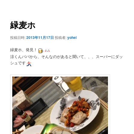
ー
稿
ナ
ビ
ゲ
緑麦ホ
ー
シ
投稿日時:
2013年11月17日
投稿者:
yohei
ョ
ン
緑麦ホ、発見！
涼くんパパから、そんなのがあると聞いて、、、スーパーにダッ
シュです