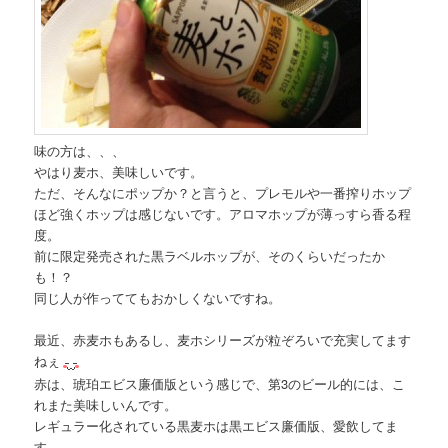
味の方は、、、
やはり麦ホ、美味しいです。
ただ、そんなにポップか？と言うと、プレモルや一番搾りホップ
ほど強くホップは感じないです。アロマホップが薄っすら香る程
度。
前に限定発売された黒ラベルホップが、そのくらいだったか
も！？
同じ人が作っててもおかしくないですね。
最近、赤麦ホもあるし、麦ホシリーズが粒ぞろいで充実してます
ねぇ
赤は、琥珀エビス廉価版という感じで、第3のビール的には、こ
れまた美味しいんです。
レギュラー化されている黒麦ホは黒エビス廉価版、愛飲してま
す。