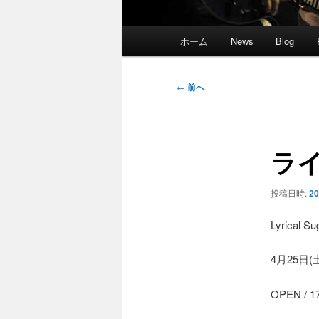
メ
ホーム
News
Blog
イ
ン
メ
投
←
前へ
ニ
稿
ュ
ナ
ー
ビ
ラ
ゲ
ー
シ
投稿日時:
2
ョ
ン
Lyrica
4月25日(
OPEN / 1