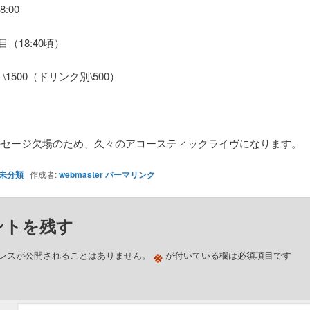
8:00
番目（18:40頃）
 \1500（ドリンク別\500）
のセージ欠場のため、久々のアコースティックライヴになります。
未分類
作成者:
webmaster
パーマリンク
ントを残す
※
レスが公開されることはありません。
が付いている欄は必須項目です