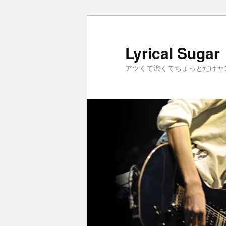
メ
イ
ン
Lyrical Sugar
コ
アツくて渋くてちょっとだけヤ
ン
テ
ン
ツ
へ
移
動