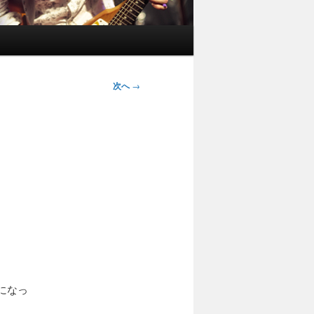
次へ
→
になっ