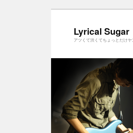
メ
イ
ン
Lyrical Sugar
コ
アツくて渋くてちょっとだけヤ
ン
テ
ン
ツ
へ
移
動