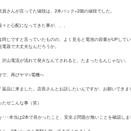
店員さんが言ってた値段は、2本パック×2個の値段でした。
段々と心配になってきた事が、、、
は同じですと言っていたものの、よく見ると電池の容量がUPして
充電器で大丈夫なんだろうか。
、沢山電流が流れて発火なんてされると、たまったもんじゃない。
けで、再びヤマ○電機へ
「返品に来ました。店長さんとお話したいんですが、お願いできま
ったゼこんな事（笑）
を･･･本当は2本で良かったこと、安全上問題が無いことを確認しま
さん、2本パックと差額を持ってきてくれました。