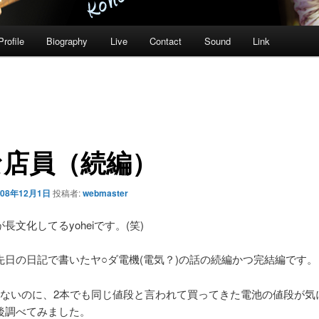
Profile
Biography
Live
Contact
Sound
Link
な店員（続編）
008年12月1日
投稿者:
webmaster
長文化してるyoheiです。(笑)
先日の日記で書いたヤ○ダ電機(電気？)の話の続編かつ完結編です。
要ないのに、2本でも同じ値段と言われて買ってきた電池の値段が気
後調べてみました。