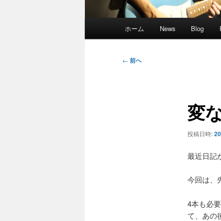
メ
ホーム
News
Blog
イ
ン
メ
投
←
前へ
ニ
稿
ュ
ナ
ー
ビ
変
ゲ
ー
シ
投稿日時:
2
ョ
ン
最近日記が
今回は、
4本も必
て、あの