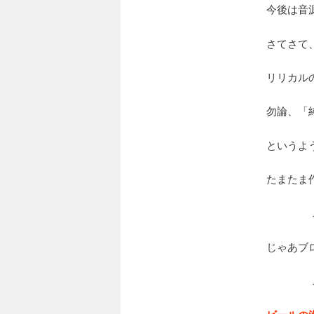
今後は音
さてさて
リリカル
勿論、「
というよ
たまたま
じゃあブ