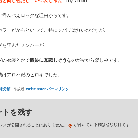
泡と同じ色だし、いいんじゃん
（by yohei）
に
呑んべえ
ロックな理由からです。
カラーだからといって、特にシバリは無いのですが、
グを読んだメンバーが、
ブの衣装とかで
微妙に意識しそう
なのが今から楽しみです。
装はアロハ派のヒロキでした。
未分類
作成者:
webmaster
パーマリンク
ントを残す
※
レスが公開されることはありません。
が付いている欄は必須項目です