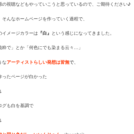
源の視聴などもやっていこうと思っているので、ご期待ください♪
、そんなホームページを作っていく過程で、
のイメージカラーは
『白』
という感じになってきました。
純粋で」とか「何色にでも染まる云々…」
うな
アーティストらしい発想は皆無
で、
作ったページが白かった
↓
ログも白を基調で
↓