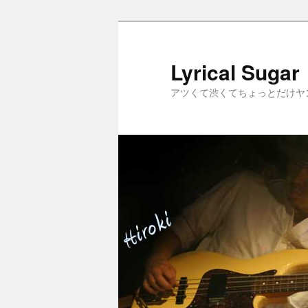
メ
イ
ン
Lyrical Sugar
コ
アツくて渋くてちょっとだけヤ
ン
テ
ン
ツ
へ
移
動