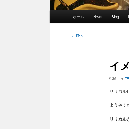
メ
ホーム
News
Blog
イ
ン
メ
投
←
前へ
ニ
稿
ュ
ナ
ー
ビ
イ
ゲ
ー
シ
投稿日時:
2
ョ
ン
リリカルI
ようやく
リリカル