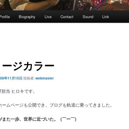
Profile
Biography
Live
Contact
Sound
Link
メージカラー
008年11月15日
投稿者:
webmaster
T担当 ヒロキです。
ホームページも公開でき、ブログも軌道に乗ってきました。
がまた一歩、世界に近づいた。 (￣ー￣)