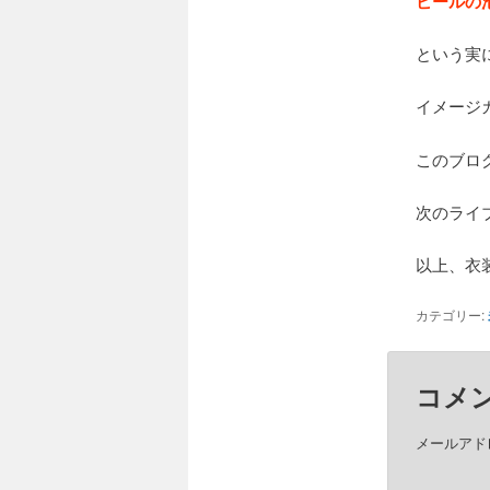
ビールの
という実
イメージ
このブロ
次のライ
以上、衣
カテゴリー:
コメ
メールアド