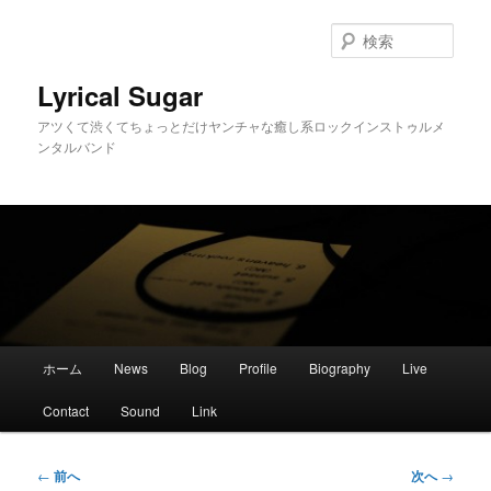
メ
イ
検
ン
索
コ
Lyrical Sugar
ン
アツくて渋くてちょっとだけヤンチャな癒し系ロックインストゥルメ
テ
ンタルバンド
ン
ツ
へ
移
動
メ
ホーム
News
Blog
Profile
Biography
Live
イ
ン
Contact
Sound
Link
メ
ニ
ュ
投
←
前へ
次へ
→