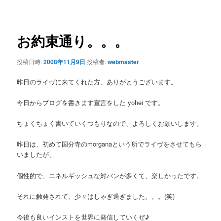
ー
稿
ナ
ビ
ゲ
お約束通り。。。
ー
シ
投稿日時:
2008年11月9日
投稿者:
webmaster
ョ
ン
昨日のライヴに来てくれた方、ありがとうございます。
今日からブログを書きます宣言をした yohei です。
ちょくちょく書いていくつもりなので、よろしくお願いします。
昨日は、初めて国分寺のmorganaという所でライヴをさせてもら
いましたが、
個性的で、エネルギッシュな対バンが多くて、楽しかったです。
それに触発されて、少々はしゃぎ過ぎました。。。(笑)
今後も良いインストを世界に発信していくぜ♪