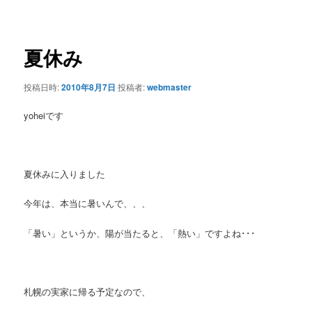
ー
稿
ナ
ビ
ゲ
夏休み
ー
シ
投稿日時:
2010年8月7日
投稿者:
webmaster
ョ
ン
yoheiです
夏休みに入りました
今年は、本当に暑いんで、、、
「暑い」というか、陽が当たると、「熱い」ですよね･･･
札幌の実家に帰る予定なので、