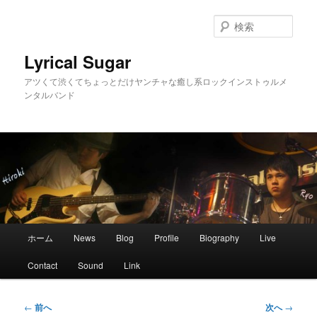
メ
イ
検
ン
索
コ
Lyrical Sugar
ン
アツくて渋くてちょっとだけヤンチャな癒し系ロックインストゥルメ
テ
ンタルバンド
ン
ツ
へ
移
動
メ
ホーム
News
Blog
Profile
Biography
Live
イ
ン
Contact
Sound
Link
メ
ニ
ュ
投
←
前へ
次へ
→