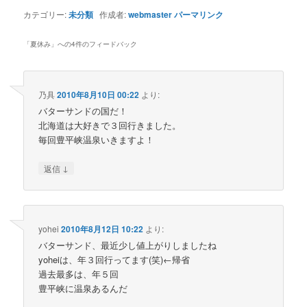
カテゴリー:
未分類
作成者:
webmaster
パーマリンク
「
夏休み
」への4件のフィードバック
乃具
2010年8月10日 00:22
より:
バターサンドの国だ！
北海道は大好きで３回行きました。
毎回豊平峡温泉いきますよ！
↓
返信
yohei
2010年8月12日 10:22
より:
バターサンド、最近少し値上がりしましたね
yoheiは、年３回行ってます(笑)←帰省
過去最多は、年５回
豊平峡に温泉あるんだ