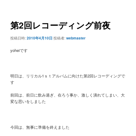
ー
稿
ナ
ビ
ゲ
第2回レコーディング前夜
ー
シ
投稿日時:
2010年4月10日
投稿者:
webmaster
ョ
ン
yoheiです
明日は、リリカル1ｓｔアルバムに向けた第2回レコーディングで
す
前回は、前日に飲み過ぎ、在ろう事か、激しく潰れてしまい、大
変な思いをしました
今回は、無事に準備を終えました