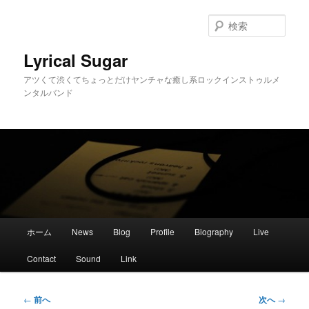
メ
イ
検
ン
索
コ
Lyrical Sugar
ン
アツくて渋くてちょっとだけヤンチャな癒し系ロックインストゥルメ
テ
ンタルバンド
ン
ツ
へ
移
動
メ
ホーム
News
Blog
Profile
Biography
Live
イ
ン
Contact
Sound
Link
メ
ニ
ュ
投
←
前へ
次へ
→