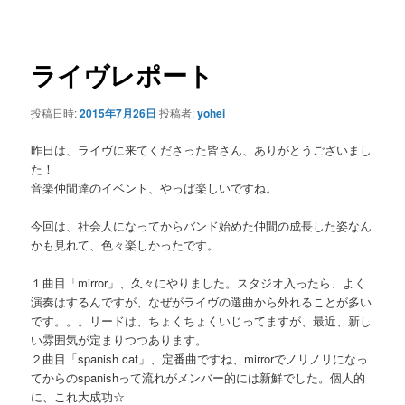
ー
稿
ナ
ビ
ゲ
ライヴレポート
ー
シ
投稿日時:
2015年7月26日
投稿者:
yohei
ョ
ン
昨日は、ライヴに来てくださった皆さん、ありがとうございまし
た！
音楽仲間達のイベント、やっぱ楽しいですね。
今回は、社会人になってからバンド始めた仲間の成長した姿なん
かも見れて、色々楽しかったです。
１曲目「mirror」、久々にやりました。スタジオ入ったら、よく
演奏はするんですが、なぜがライヴの選曲から外れることが多い
です。。。リードは、ちょくちょくいじってますが、最近、新し
い雰囲気が定まりつつあります。
２曲目「spanish cat」、定番曲ですね、mirrorでノリノリになっ
てからのspanishって流れがメンバー的には新鮮でした。個人的
に、これ大成功☆