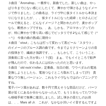
３曲目「Aromahop」一番搾り。新曲でした。新しい曲は、やっ
ぱり今までにない感じにしたくて、爽やかで弾けるようなイメー
ジで作りました。この曲名は、ライヴ中に仮タイトルから本決ま
りになりましたが、、、仮タイトルになった経緯；ヒロさんにビ
ールで例えると、どんなイメージ？と聞かれたので、麦かポップ
なら、断然ホップですね、、あ、しかも、アロマホップっての
が、特に爽やかで香り高い感じでピッタリです♪なんて感じで（^
～^;) 今後の曲の熟成に期待☆
４曲目「stout」こちらは打って変わって黒ビール「スタウト」
のイメージのブルース調の曲です。今までよりクリーンよりの音
の指弾きで、繊細さ強調です。。。もしかして、こういうこと、
演奏前に言った方が良い！？(笑) まぁ、でもイイところで歓声
が飛んだので、伝わる人には伝わったのだと思います。
５曲目「old rock’n’roller」定番曲。当日の朝、ワウペダルの電池
交換しようとしたら、電池つなぐところ取れてしまって(汗) 貴
重なワウ無しバージョン、これもライヴならではのハプニングで
すね。
電子パーツ屋があれば、数十円で買えそうな部品だけど、パーツ
屋が近くにあるか分からなかったんで、もう１台もってたワウか
ら移植手術で無事に復活しました。試し弾きの音だしのお供
は、、、Mars all Jr. これが、なかなか渋いイイ音するんですよ