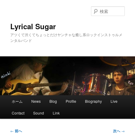
メ
イ
検
ン
索
コ
Lyrical Sugar
ン
アツくて渋くてちょっとだけヤンチャな癒し系ロックインストゥルメ
テ
ンタルバンド
ン
ツ
へ
移
動
メ
ホーム
News
Blog
Profile
Biography
Live
イ
ン
Contact
Sound
Link
メ
ニ
ュ
投
←
前へ
次へ
→